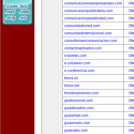
comunicacionesempresariales.com
Ofe
comunicacionpublicitaria.com
Ofe
comunicacionypublicidad.com
Ofe
comunidadenred.com
Ofe
comunidadinternacional.com
Ofe
consultoriaencomunicacion.com
Ofe
contactosprivados.com
Ofe
e-boletin.com
Ofe
e-celulares.com
Ofe
e-conferencia.com
Ofe
fonox.es
Ofe
fonox.net
Ofe
forodeopiniones.com
Ofe
gestionmovil.com
Ofe
guiaderadios.com
Ofe
guiaemail.com
Ofe
guiaemails.com
Ofe
guiaradio.com
Ofe