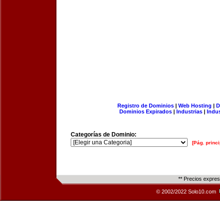
Registro de Dominios
|
Web Hosting
|
D
Dominios Expirados
|
Industrias
|
Indu
Categorías de Dominio:
[Pág. princi
** Precios expre
© 2002/2022 Solo10.com