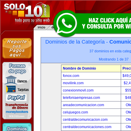
Dominios de la Categoría -
Comunica
37 dominios en esta categ
Mostrando 1 de 37
Nombre de Dominio
Prec
fonox.com
$49,
movilink.com
$2,
conexionmovil.com
$5
telefoniaempresas.com
$4
areadecomunicacion.com
Ofe
celujuegos.com
Ofe
centraldecomunicacion.com
Ofe
centraldecomunicaciones.com
Ofe