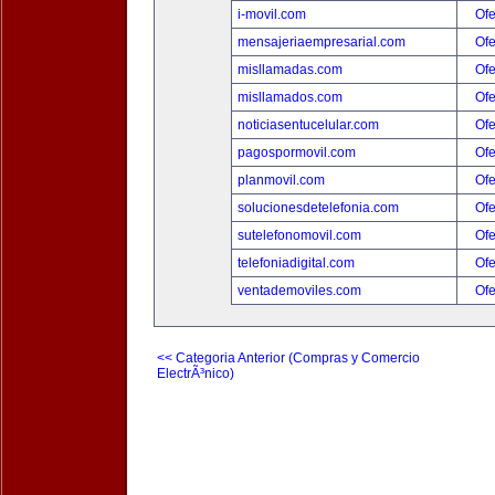
i-movil.com
Ofe
mensajeriaempresarial.com
Ofe
misllamadas.com
Ofe
misllamados.com
Ofe
noticiasentucelular.com
Ofe
pagospormovil.com
Ofe
planmovil.com
Ofe
solucionesdetelefonia.com
Ofe
sutelefonomovil.com
Ofe
telefoniadigital.com
Ofe
ventademoviles.com
Ofe
<< Categoria Anterior (Compras y Comercio
ElectrÃ³nico)