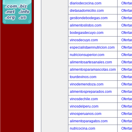
diariodecocina.com
Oferta
dietasadomicilio.com
Oferta
gestiondebodegas.com
Oferta
alimentoslistos.com
Oferta
bodegasdecuyo.com
Oferta
vinosdecuyo.com
Oferta
especialistaennutricion.com
Oferta
nutricionsuperior.com
Oferta
alimentosartesanales.com
Oferta
alimentosparamascotas.com
Oferta
tourdevinos.com
Oferta
vinodemendoza.com
Oferta
alimentospreparados.com
Oferta
vinosdechile.com
Oferta
vinosdelperu.com
Oferta
vinosperuanos.com
Oferta
alimentoparagatos.com
Oferta
nutricocina.com
Oferta