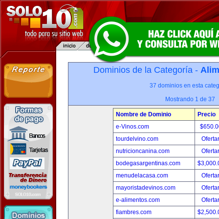
Dominios de la Categoría -
Alim
37 dominios en esta categ
Mostrando 1 de 37
Nombre de Dominio
Precio
e-Vinos.com
$650.
tourdelvino.com
Oferta
nutricioncanina.com
Oferta
bodegasargentinas.com
$3,000
menudelacasa.com
Oferta
mayoristadevinos.com
Oferta
e-alimentos.com
Oferta
fiambres.com
$2,500