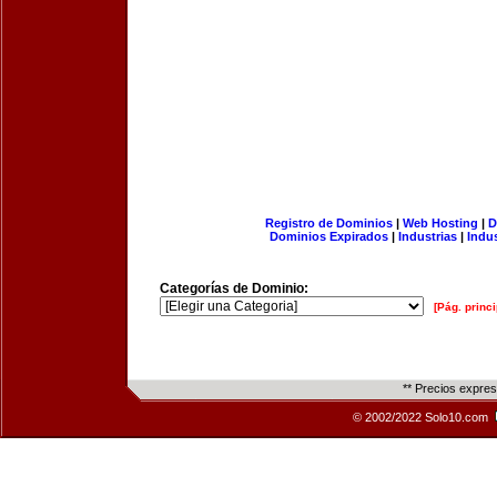
Registro de Dominios
|
Web Hosting
|
D
Dominios Expirados
|
Industrias
|
Indu
Categorías de Dominio:
[Pág. princi
** Precios expre
© 2002/2022 Solo10.com