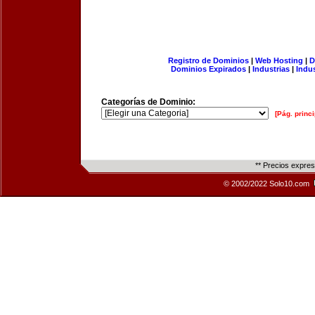
Registro de Dominios
|
Web Hosting
|
D
Dominios Expirados
|
Industrias
|
Indu
Categorías de Dominio:
[Pág. princi
** Precios expre
© 2002/2022 Solo10.com