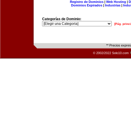
Registro de Dominios
|
Web Hosting
|
D
Dominios Expirados
|
Industrias
|
Indu
Categorías de Dominio:
[Pág. princi
** Precios expre
© 2002/2022 Solo10.com