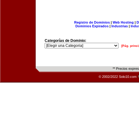
Registro de Dominios
|
Web Hosting
|
D
Dominios Expirados
|
Industrias
|
Indu
Categorías de Dominio:
[Pág. princi
** Precios expre
© 2002/2022 Solo10.com