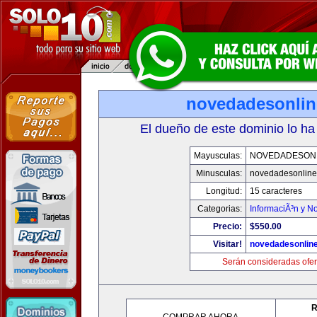
novedadesonli
El dueño de este dominio lo ha
Mayusculas:
NOVEDADESON
Minusculas:
novedadesonlin
Longitud:
15 caracteres
Categorias:
InformaciÃ³n y No
Precio:
$550.00
Visitar!
novedadesonlin
Serán consideradas ofer
R