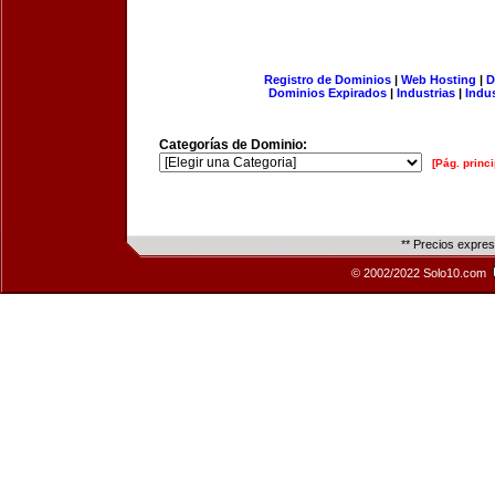
Registro de Dominios
|
Web Hosting
|
D
Dominios Expirados
|
Industrias
|
Indu
Categorías de Dominio:
[Pág. princi
** Precios expre
© 2002/2022 Solo10.com