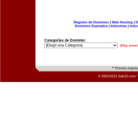
Registro de Dominios
|
Web Hosting
|
D
Dominios Expirados
|
Industrias
|
Indu
Categorías de Dominio:
[Pág. princi
** Precios expre
© 2002/2022 Solo10.com