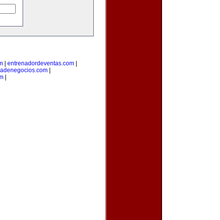
om
|
entrenadordeventas.com
|
iadenegocios.com
|
om
|